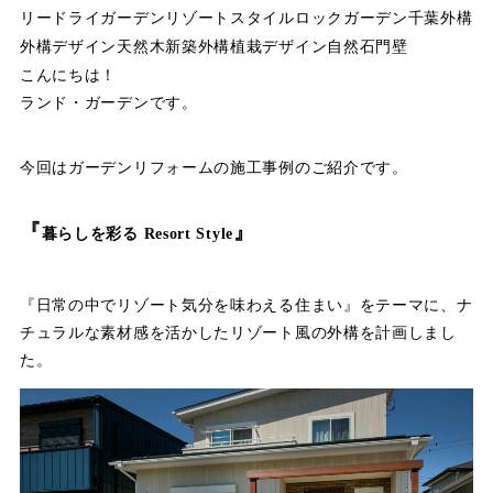
リー
ドライガーデン
リゾートスタイル
ロックガーデン
千葉外構
外構デザイン
天然木
新築外構
植栽デザイン
自然石
門壁
こんにちは！
ランド・ガーデンです。
今回はガーデンリフォームの施工事例のご紹介です。
『
』
暮らしを彩る Resort Style
『日常の中でリゾート気分を味わえる住まい』をテーマに、ナ
チュラルな素材感を活かしたリゾート風の外構を計画しまし
た。