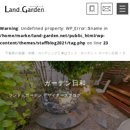
Warning
: Undefined property: WP_Error::$name in
ランド・ガーデンとは
/home/marke/land-garden.net/public_html/wp-
content/themes/staffblog2021/tag.php
on line
23
モデルガーデン
千葉県の造園・外構・ガーデニング工事はランド・ガーデン
ガーデン日和
間接
施工事例
保証と約束・ご理解いただきたい事
ガーデン日和
施工の流れ
ランド・ガーデン デザイナーズブログ
よくある質問
会社概要