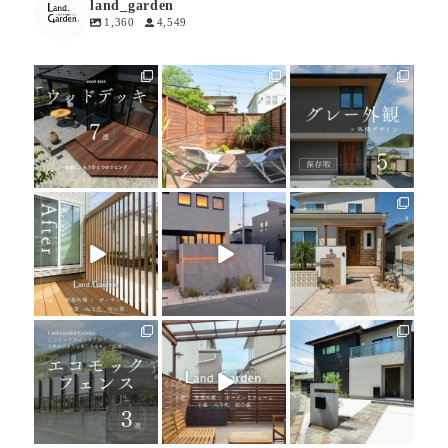
land_garden
1,360
4,549
land_garden
land_garden
land_garden
7
0
17
0
18
0
land_garden
land_garden
land_garden
21
0
22
0
24
0
land_garden
land_garden
land_garden
15
0
32
0
24
0