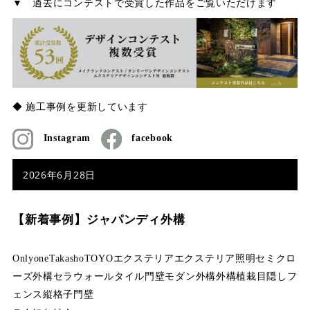
▼ 過去にコンテストで受賞した作品をご覧いただけます
◆ 施工事例を更新しています
Instagram
facebook
2026年6月28日
【新着事例】ジャパンディ外構
Onlyone
Takasho
TOYO
エクステリア
エクステリア照明
セミクロ
ーズ外構
セラウォール
タイル門壁
モダン外構
外構
植栽
目隠しフ
ェンス
縦格子
門壁