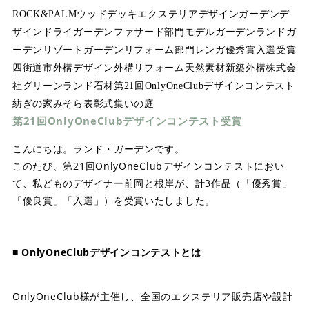
ROCK&PALM
ウッドデッキ
エクステリアデザイン
ガーデンデ
ザイン
ドライガーデン
ファサード部門
モデルガーデン
ランドガ
ーデン
リゾートガーデン
リフォーム部門
レンガ
優秀賞
入選
受賞
四街道市
外構デザイン
外構リフォーム
天然素材
新築外構
株式会
社グリーンランド
石材
第21回OnlyOneClubデザインコンテスト
紡ぎの家みそら
表彰式
集いの庭
第21回OnlyOneClubデザインコンテスト受賞
こんにちは。ランド・ガーデンです。
このたび、第21回OnlyOneClubデザインコンテストにおい
て、私どものデザイナー前岡と根岸が、計3作品（「優秀賞」
「優良賞」「入選」）を受賞いたしました。
■ OnlyOneClubデザインコンテストとは
OnlyOneClub様が主催し、全国のエクステリア販売店や設計