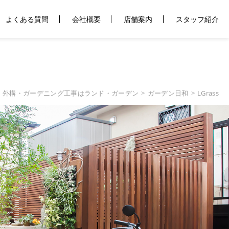
fblog2021/tag.php
よくある質問
on line
会社概要
23
店舗案内
スタッフ紹介
・外構・ガーデニング工事はランド・ガーデン
ガーデン日和
LGrass