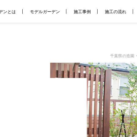
デンとは
rke/land-garden.net/public_html/wp-content/themes/staf
モデルガーデン
施工事例
施工の流れ
千葉県の造園