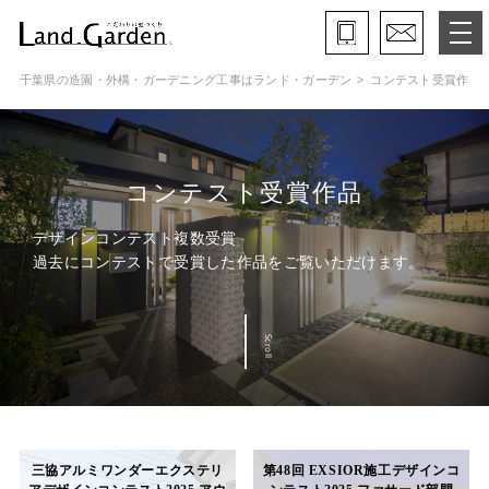
千葉県の造園・外構・ガーデニング工事はランド・ガーデン
コンテスト受賞作品
ランド・ガーデンとは
モデルガーデン
コンテスト受賞作品
施工事例
デザインコンテスト複数受賞
過去にコンテストで受賞した作品をご覧いただけます。
保証と約束・ご理解いただきたい事
施工の流れ
Scroll
よくある質問
会社概要
三協アルミワンダーエクステリ
第48回 EXSIOR施工デザインコ