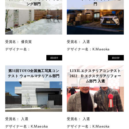
ング部門
門
受賞名：
優良賞
受賞名：
入選
デザイナー名：
デザイナー名：
K.Maeoka
more
more
第31回TOYO全国施工写真コン
LIXILエクステリアコンテスト
テスト ウォールマテリアル部門
2022 D エクステリアリフォー
ム部門 入選
受賞名：
入選
受賞名：
入選
デザイナー名：
K.Maeoka
デザイナー名：
K.Maeoka