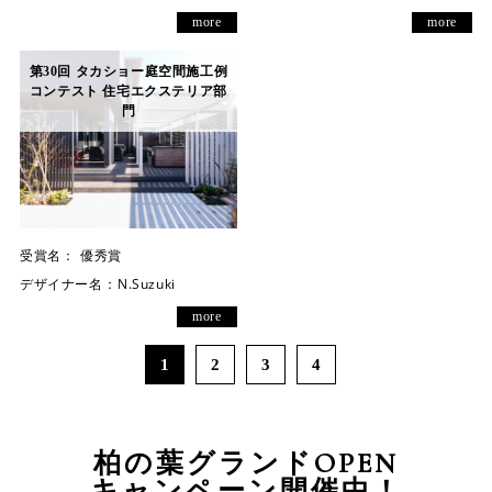
more
more
第30回 タカショー庭空間施工例
コンテスト 住宅エクステリア部
門
受賞名：
優秀賞
デザイナー名：
N.Suzuki
more
1
2
3
4
柏の葉グランドOPEN
キャンペーン開催中！