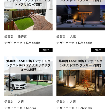
店舗案内
アデザインコンテスト2025 アウ
ンテスト2025 ファサード部門
トドアリビング部門
スタッフ紹介
プライバシーポリシー
サイトマップ
受賞名：
優秀賞
受賞名：
入選
デザイナー名：
K.Maeoka
デザイナー名：
K.Maeoka
採用情報
more
more
第48回 EXSIOR施工デザインコ
第48回 EXSIOR施工デザインコ
ンテスト2025 エクステリアリフ
ンテスト2025 ファサード部門
ォーム部門
受賞名：
入選
受賞名：
入選
デザイナー名：
M.Arai
デザイナー名：
T.Negishi