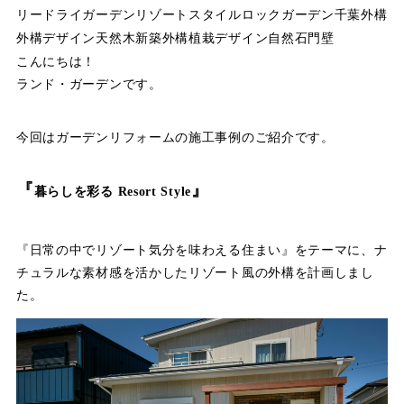
リー
ドライガーデン
リゾートスタイル
ロックガーデン
千葉外構
外構デザイン
天然木
新築外構
植栽デザイン
自然石
門壁
こんにちは！
ランド・ガーデンです。
今回はガーデンリフォームの施工事例のご紹介です。
『
』
暮らしを彩る Resort Style
『日常の中でリゾート気分を味わえる住まい』をテーマに、ナ
チュラルな素材感を活かしたリゾート風の外構を計画しまし
た。