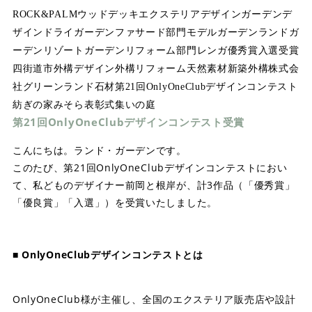
ROCK&PALM
ウッドデッキ
エクステリアデザイン
ガーデンデ
ザイン
ドライガーデン
ファサード部門
モデルガーデン
ランドガ
ーデン
リゾートガーデン
リフォーム部門
レンガ
優秀賞
入選
受賞
四街道市
外構デザイン
外構リフォーム
天然素材
新築外構
株式会
社グリーンランド
石材
第21回OnlyOneClubデザインコンテスト
紡ぎの家みそら
表彰式
集いの庭
第21回OnlyOneClubデザインコンテスト受賞
こんにちは。ランド・ガーデンです。
このたび、第21回OnlyOneClubデザインコンテストにおい
て、私どものデザイナー前岡と根岸が、計3作品（「優秀賞」
「優良賞」「入選」）を受賞いたしました。
■ OnlyOneClubデザインコンテストとは
OnlyOneClub様が主催し、全国のエクステリア販売店や設計