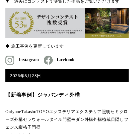
▼ 過去にコンテストで受賞した作品をご覧いただけます
◆ 施工事例を更新しています
Instagram
facebook
2026年6月28日
【新着事例】ジャパンディ外構
Onlyone
Takasho
TOYO
エクステリア
エクステリア照明
セミクロ
ーズ外構
セラウォール
タイル門壁
モダン外構
外構
植栽
目隠しフ
ェンス
縦格子
門壁