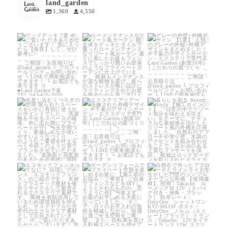
land_garden
1,360
4,550
land_garden
land_garden
land_garden
12
0
18
0
19
0
land_garden
land_garden
land_garden
22
0
22
0
24
0
land_garden
land_garden
land_garden
15
0
32
0
24
0