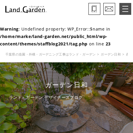
Warning
: Undefined property: WP_Error::$name in
ランド・ガーデンとは
/home/marke/land-garden.net/public_html/wp-
content/themes/staffblog2021/tag.php
on line
23
モデルガーデン
千葉県の造園・外構・ガーデニング工事はランド・ガーデン
ガーデン日和
表彰
施工事例
保証と約束・ご理解いただきたい事
ガーデン日和
施工の流れ
ランド・ガーデン デザイナーズブログ
よくある質問
会社概要