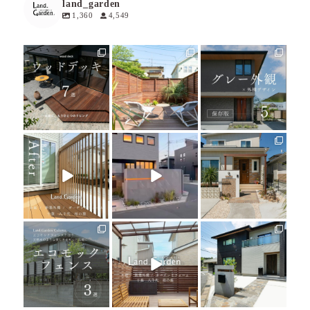
land_garden
1,360
4,549
land_garden
land_garden
land_garden
11
0
18
0
19
0
land_garden
land_garden
land_garden
22
0
22
0
24
0
land_garden
land_garden
land_garden
15
0
32
0
24
0