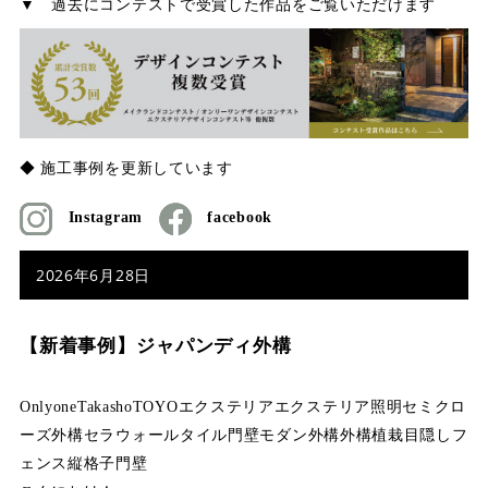
▼ 過去にコンテストで受賞した作品をご覧いただけます
◆ 施工事例を更新しています
Instagram
facebook
2026年6月28日
【新着事例】ジャパンディ外構
Onlyone
Takasho
TOYO
エクステリア
エクステリア照明
セミクロ
ーズ外構
セラウォール
タイル門壁
モダン外構
外構
植栽
目隠しフ
ェンス
縦格子
門壁