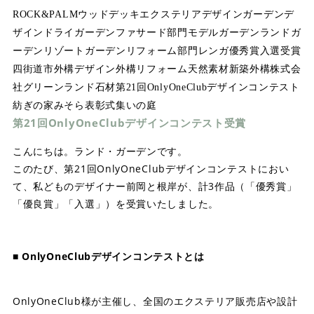
ROCK&PALM
ウッドデッキ
エクステリアデザイン
ガーデンデ
ザイン
ドライガーデン
ファサード部門
モデルガーデン
ランドガ
ーデン
リゾートガーデン
リフォーム部門
レンガ
優秀賞
入選
受賞
四街道市
外構デザイン
外構リフォーム
天然素材
新築外構
株式会
社グリーンランド
石材
第21回OnlyOneClubデザインコンテスト
紡ぎの家みそら
表彰式
集いの庭
第21回OnlyOneClubデザインコンテスト受賞
こんにちは。ランド・ガーデンです。
このたび、第21回OnlyOneClubデザインコンテストにおい
て、私どものデザイナー前岡と根岸が、計3作品（「優秀賞」
「優良賞」「入選」）を受賞いたしました。
■ OnlyOneClubデザインコンテストとは
OnlyOneClub様が主催し、全国のエクステリア販売店や設計