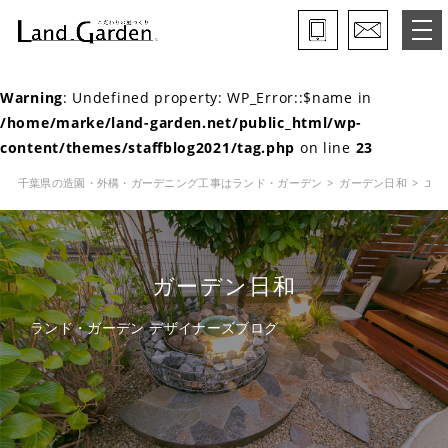
Warning
: Undefined property: WP_Error::$name in
ランド・ガーデンとは
/home/marke/land-garden.net/public_html/wp-
content/themes/staffblog2021/tag.php
on line
23
モデルガーデン
千葉県の造園・外構・ガーデニング工事はランド・ガーデン
ガーデン日和
エク
施工事例
保証と約束・ご理解いただきたい事
ガーデン日和
施工の流れ
ランド・ガーデン デザイナーズブログ
よくある質問
会社概要