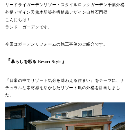
リー
ドライガーデン
リゾートスタイル
ロックガーデン
千葉外構
外構デザイン
天然木
新築外構
植栽デザイン
自然石
門壁
こんにちは！
ランド・ガーデンです。
今回はガーデンリフォームの施工事例のご紹介です。
『
』
暮らしを彩る Resort Style
『日常の中でリゾート気分を味わえる住まい』をテーマに、ナ
チュラルな素材感を活かしたリゾート風の外構を計画しまし
た。