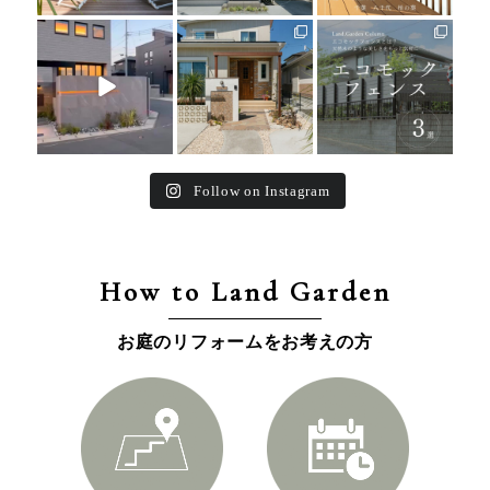
land_garden
land_garden
land_garden
24
0
27
0
16
0
Follow on Instagram
How to Land Garden
お庭のリフォームをお考えの方