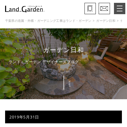
千葉県の造園・外構・ガーデニング工事はランド・ガーデン
ガーデン日和
チェ
ランド・ガーデンとは
モデルガーデン
ガーデン日和
施工事例
ランド・ガーデン デザイナーズブログ
保証と約束・ご理解いただきたい事
Scroll
施工の流れ
よくある質問
会社概要
2019年5月31日