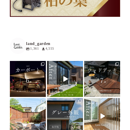
land_garden
1,361
4,555
land_garden
land_garden
land_garden
21
0
14
0
30
0
land_garden
land_garden
land_garden
27
0
24
0
25
0