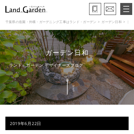
千葉県の造園・外構・ガーデニング工事はランド・ガーデン
ガーデン日和
コッ
ランド・ガーデンとは
モデルガーデン
ガーデン日和
施工事例
ランド・ガーデン デザイナーズブログ
保証と約束・ご理解いただきたい事
Scroll
施工の流れ
よくある質問
会社概要
2019年6月22日