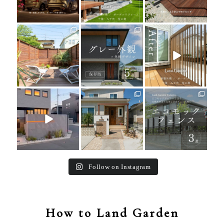
land_garden
land_garden
land_garden
27
0
24
0
25
0
land_garden
land_garden
land_garden
24
0
27
0
16
0
Follow on Instagram
How to Land Garden