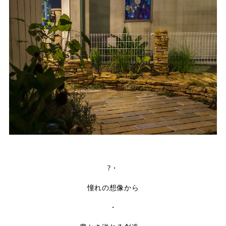
?・
憧れの想像から
・