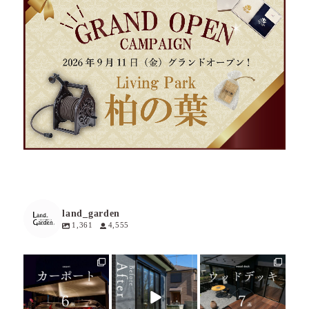
land_garden
1,361
4,555
land_garden
land_garden
land_garden
21
0
14
0
30
0