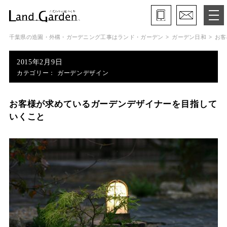
千葉県の造園・外構・ガーデニング工事はランド・ガーデン
ガーデン日和
お客
ランド・ガーデンとは
2015年2月9日
カテゴリー：
ガーデンデザイン
モデルガーデン
施工事例
お客様が求めているガーデンデザイナーを目指して
いくこと
保証と約束・ご理解いただきたい事
施工の流れ
よくある質問
会社概要