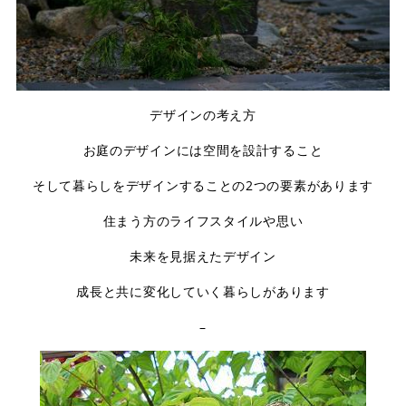
店舗案内
スタッフ紹介
プライバシーポリシー
デザインの考え方
サイトマップ
お庭のデザインには空間を設計すること
採用情報
そして暮らしをデザインすることの2つの要素があります
住まう方のライフスタイルや思い
未来を見据えたデザイン
成長と共に変化していく暮らしがあります
–