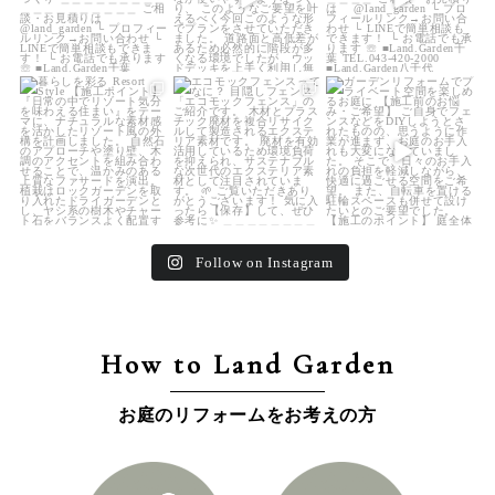
land_garden
land_garden
land_garden
25
0
16
0
32
0
Follow on Instagram
How to Land Garden
お庭のリフォームをお考えの方