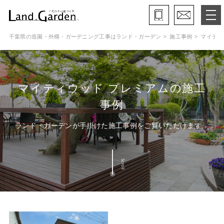
千葉県の造園・外構・ガーデニング工事はランド・ガーデン
施工事例
マイティ
ランド・ガーデンとは
モデルガーデン
マイティウッド プレミアムの施工
施工事例
事例
保証と約束・ご理解いただきたい事
ランド・ガーデンが手掛けた施工事例をご覧いただけます
施工の流れ
Scroll
よくある質問
会社概要