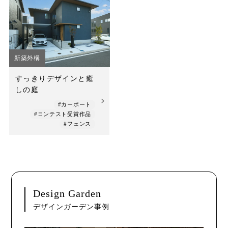
店舗案内
スタッフ紹介
プライバシーポリシー
新築外構
サイトマップ
すっきりデザインと癒
しの庭
採用情報
#カーポート
#コンテスト受賞作品
#フェンス
Design Garden
デザインガーデン事例