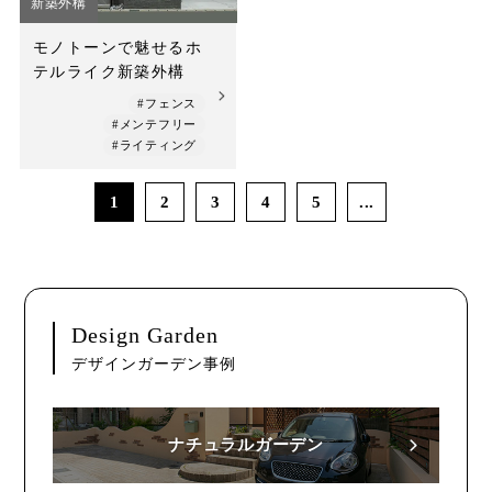
新築外構
モノトーンで魅せるホ
テルライク新築外構
#フェンス
#メンテフリー
#ライティング
1
2
3
4
5
...
Design Garden
デザインガーデン事例
ナチュラルガーデン