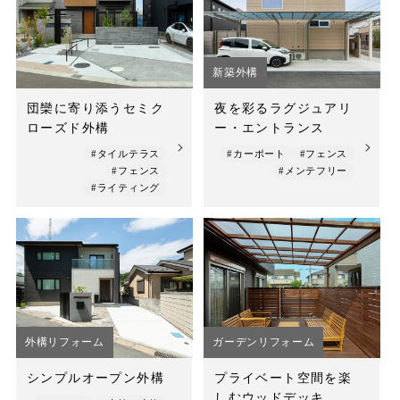
店舗案内
スタッフ紹介
新築外構
プライバシーポリシー
団欒に寄り添うセミク
夜を彩るラグジュアリ
ローズド外構
ー・エントランス
サイトマップ
#タイルテラス
#カーポート
#フェンス
#フェンス
#メンテフリー
採用情報
#ライティング
外構リフォーム
ガーデンリフォーム
シンプルオープン外構
プライベート空間を楽
しむウッドデッキ