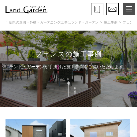
千葉県の造園・外構・ガーデニング工事はランド・ガーデン
施工事例
フェンス
ランド・ガーデンとは
モデルガーデン
フェンスの施工事例
施工事例
ランド・ガーデンが手掛けた施工事例をご覧いただけます
保証と約束・ご理解いただきたい事
Scroll
施工の流れ
よくある質問
会社概要