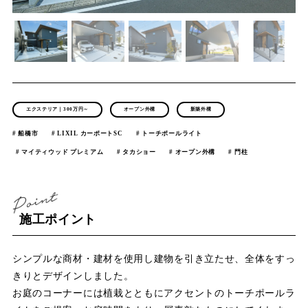
店舗案内
スタッフ紹介
プライバシーポリシー
サイトマップ
エクステリア｜300万円～
オープン外構
新築外構
船橋市
LIXIL カーポートSC
トーチポールライト
採用情報
マイティウッド プレミアム
タカショー
オープン外構
門柱
施工ポイント
シンプルな商材・建材を使用し建物を引き立たせ、全体をすっ
きりとデザインしました。
お庭のコーナーには植栽とともにアクセントのトーチポールラ