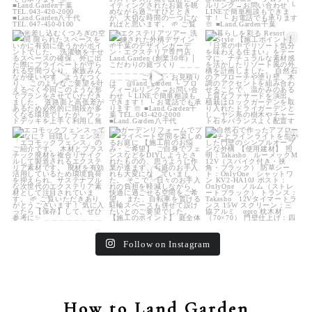
land_garden
land_garden
land_garden
22
0
22
0
25
0
land_garden
land_garden
land_garden
15
0
32
0
24
0
Follow on Instagram
How to Land Garden