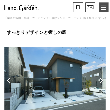
千葉県の造園・外構・ガーデニング工事はランド・ガーデン
施工事例
すっきり
ランド・ガーデンとは
すっきりデザインと癒しの庭
モデルガーデン
施工事例
保証と約束・ご理解いただきたい事
施工の流れ
よくある質問
会社概要