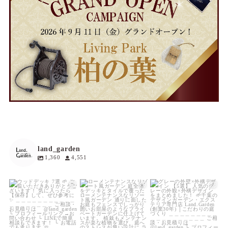
land_garden
1,360
4,551
land_garden
land_garden
land_garden
18
0
19
0
20
0