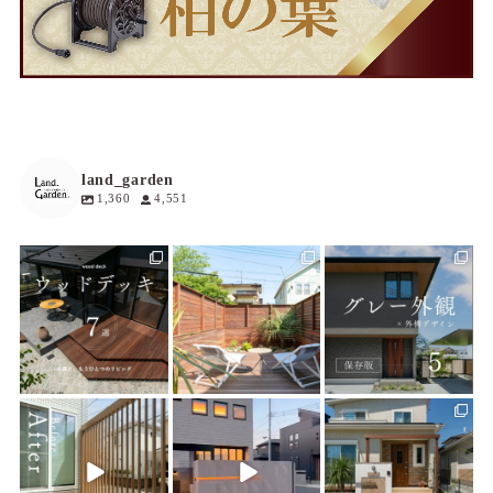
land_garden
1,360
4,551
land_garden
land_garden
land_garden
16
0
19
0
20
0
land_garden
land_garden
land_garden
22
0
22
0
25
0