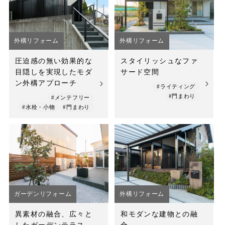
店舗案内
スタッフ紹介
外構リフォーム
外構リフォーム
プライバシーポリシー
圧迫感の無い効果的な
スタイリッシュなファ
目隠しを実現したモダ
サード空間
サイトマップ
ン外構アプローチ
#ライティング
#門まわり
#メンテフリー
採用情報
#水栓・小物
#門まわり
ガーデンリフォーム
外構リフォーム
異素材の融合、広々と
和モダンな建物との融