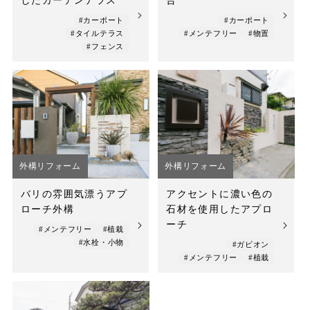
したガーデンテラス
合
#カーポート
#カーポート
#タイルテラス
#メンテフリー
#物置
#フェンス
外構リフォーム
外構リフォーム
バリの雰囲気漂うアプ
アクセントに濃い色の
ローチ外構
石材を使用したアプロ
ーチ
#メンテフリー
#植栽
#水栓・小物
#ガビオン
#メンテフリー
#植栽