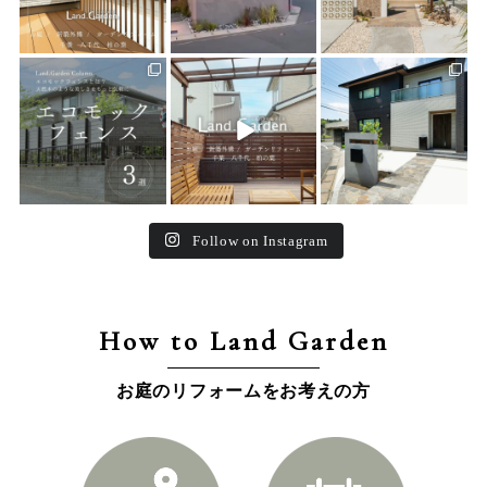
land_garden
land_garden
land_garden
15
0
32
0
24
0
Follow on Instagram
How to Land Garden
お庭のリフォームをお考えの方