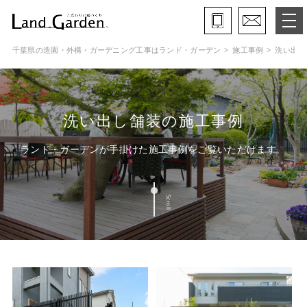
千葉県の造園・外構・ガーデニング工事はランド・ガーデン
施工事例
洗い出し
ランド・ガーデンとは
モデルガーデン
洗い出し舗装の施工事例
施工事例
ランド・ガーデンが手掛けた施工事例をご覧いただけます
保証と約束・ご理解いただきたい事
Scroll
施工の流れ
よくある質問
会社概要