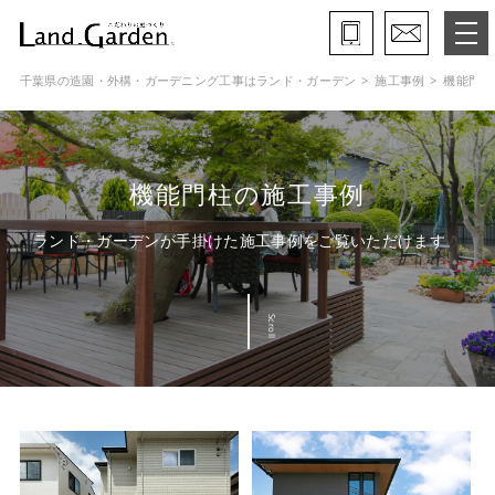
千葉県の造園・外構・ガーデニング工事はランド・ガーデン
施工事例
機能門柱
ランド・ガーデンとは
モデルガーデン
機能門柱の施工事例
施工事例
ランド・ガーデンが手掛けた施工事例をご覧いただけます
保証と約束・ご理解いただきたい事
Scroll
施工の流れ
よくある質問
会社概要