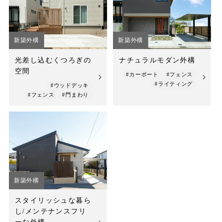
店舗案内
スタッフ紹介
新築外構
新築外構
プライバシーポリシー
光差し込むくつろぎの
ナチュラルモダン外構
空間
サイトマップ
#カーポート
#フェンス
#ライティング
#ウッドデッキ
#フェンス
#門まわり
採用情報
新築外構
スタイリッシュな暮ら
し/メンテナンスフリ