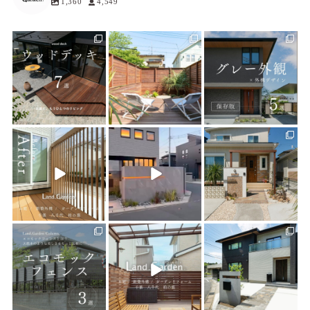
1,360
4,549
land_garden
land_garden
land_garden
7
0
17
0
18
0
land_garden
land_garden
land_garden
21
0
22
0
24
0
land_garden
land_garden
land_garden
15
0
32
0
24
0