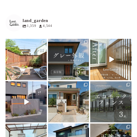
land_garden
1,359
4,544
land_garden
land_garden
land_garden
16
0
18
0
21
0
land_garden
land_garden
land_garden
22
0
24
0
15
0
land_garden
land_garden
land_garden
32
0
24
0
39
0