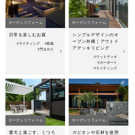
ガーデンリフォーム
ガーデンリフォーム
日常を楽しむお庭
シンプルデザインのオ
ープン外構｜アウトド
#ライティング
#植栽
アデッキリビング
#門まわり
#ウッドデッキ
#カーポート
#ライティング
ガーデンリフォーム
ガーデンリフォーム
愛犬と過ごす、くつろ
ガビオンや石材を使用