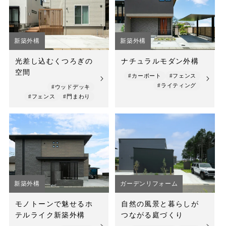
店舗案内
スタッフ紹介
新築外構
新築外構
プライバシーポリシー
光差し込むくつろぎの
ナチュラルモダン外構
空間
サイトマップ
#カーポート
#フェンス
#ライティング
#ウッドデッキ
#フェンス
#門まわり
採用情報
新築外構
ガーデンリフォーム
モノトーンで魅せるホ
自然の風景と暮らしが
テルライク新築外構
つながる庭づくり