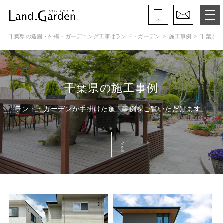
千葉県の造園・外構・ガーデニング工事はランド・ガーデン
施工事例
千葉県
ランド・ガーデンとは
モデルガーデン
千葉県の施工事例
施工事例
ランド・ガーデンが手掛けた施工事例をご覧いただけます
保証と約束・ご理解いただきたい事
Scroll
施工の流れ
よくある質問
会社概要