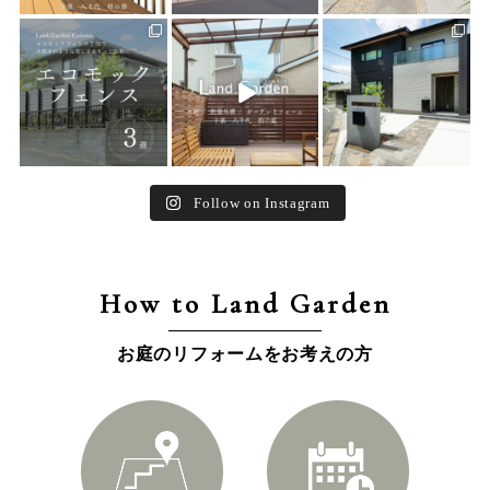
land_garden
land_garden
land_garden
15
0
32
0
24
0
Follow on Instagram
How to Land Garden
お庭のリフォームをお考えの方