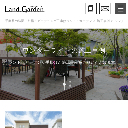
千葉県の造園・外構・ガーデニング工事はランド・ガーデン
施工事例
ワンダー
ランド・ガーデンとは
モデルガーデン
ワンダーライトの施工事例
施工事例
ランド・ガーデンが手掛けた施工事例をご覧いただけます
保証と約束・ご理解いただきたい事
Scroll
施工の流れ
よくある質問
会社概要