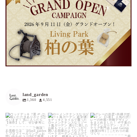
land_garden
1,360
4,551
land_garden
land_garden
land_garden
18
0
19
0
20
0