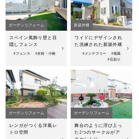
店舗案内
スタッフ紹介
ガーデンリフォーム
新築外構
プライバシーポリシー
スペイン風飾り壁と目
ワイドにデザインされ
隠しフェンス
た洗練された新築外構
サイトマップ
#フェンス
#水栓・小物
#メンテフリー
#植栽
#石貼り
採用情報
ガーデンリフォーム
ガーデンリフォーム
レンガがつくる洋風レ
舞台のように浮び上っ
トロ空間
た2つのサークルがア