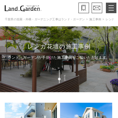
千葉県の造園・外構・ガーデニング工事はランド・ガーデン
施工事例
レンガ花
ランド・ガーデンとは
モデルガーデン
レンガ花壇の施工事例
施工事例
ランド・ガーデンが手掛けた施工事例をご覧いただけます
保証と約束・ご理解いただきたい事
Scroll
施工の流れ
よくある質問
会社概要