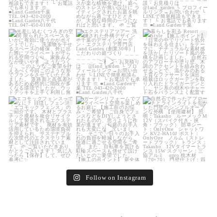
land_garden
land_garden
land_garden
22
0
22
0
25
0
land_garden
land_garden
land_garden
15
0
32
0
24
0
Follow on Instagram