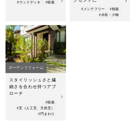
クセントに
#ウッドデッキ
#植栽
#メンテフリー
#植栽
#水栓・小物
ガーデンリフォーム
スタイリッシュさと繊
細さを合わせ持つアプ
ローチ
#植栽
#芝（人工芝、天然芝）
#門まわり