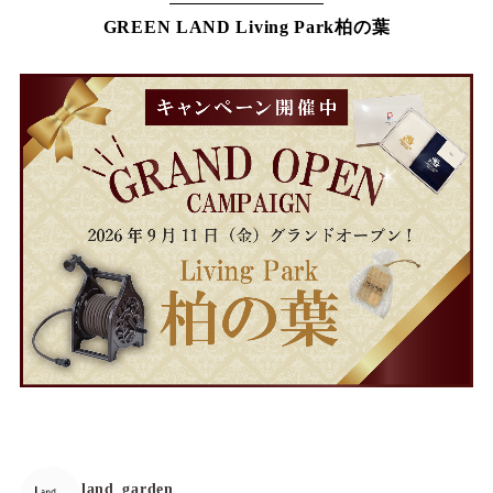
GREEN LAND Living Park柏の葉
land_garden