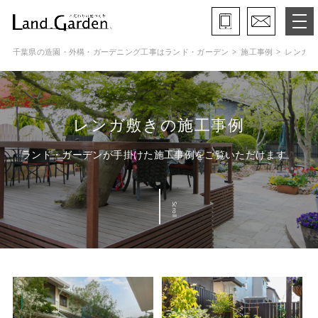
千葉県の造園・外構・ガーデニング工事はランド・ガーデン
施工事例
レンガ敷
ランド・ガーデンとは
モデルガーデン
レンガ敷きの施工事例
施工事例
ランド・ガーデンが手掛けた施工事例をご覧いただけます
保証と約束・ご理解いただきたい事
Scroll
施工の流れ
よくある質問
会社概要