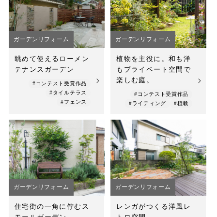
店舗案内
スタッフ紹介
ガーデンリフォーム
ガーデンリフォーム
プライバシーポリシー
眺めて使えるローメン
植物を主役に。和も洋
テナンスガーデン
もプライベート空間で
サイトマップ
楽しむ庭。
#コンテスト受賞作品
#タイルテラス
#コンテスト受賞作品
採用情報
#フェンス
#ライティング
#植栽
ガーデンリフォーム
ガーデンリフォーム
住宅街の一角に佇むス
レンガがつくる洋風レ