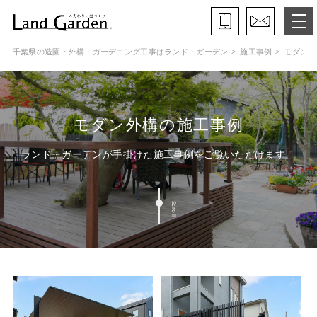
千葉県の造園・外構・ガーデニング工事はランド・ガーデン
施工事例
モダン外
ランド・ガーデンとは
モデルガーデン
モダン外構の施工事例
施工事例
ランド・ガーデンが手掛けた施工事例をご覧いただけます
保証と約束・ご理解いただきたい事
Scroll
施工の流れ
よくある質問
会社概要