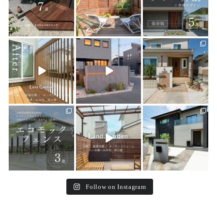
land_garden
land_garden
land_garden
21
0
22
0
24
0
land_garden
land_garden
land_garden
15
0
32
0
24
0
Follow on Instagram