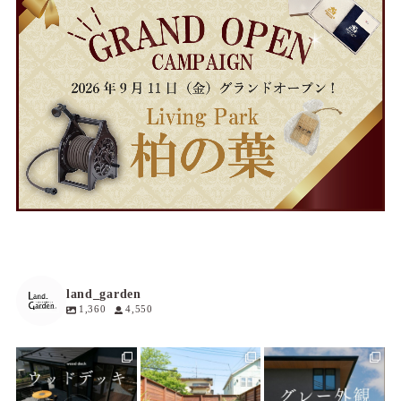
land_garden
1,360
4,550
land_garden
land_garden
land_garden
6
0
17
0
18
0