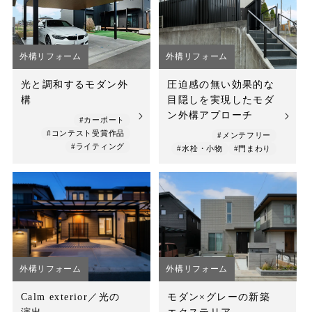
店舗案内
スタッフ紹介
外構リフォーム
外構リフォーム
プライバシーポリシー
光と調和するモダン外
圧迫感の無い効果的な
構
目隠しを実現したモダ
サイトマップ
ン外構アプローチ
#カーポート
#コンテスト受賞作品
#メンテフリー
採用情報
#ライティング
#水栓・小物
#門まわり
外構リフォーム
外構リフォーム
Calm exterior／光の
モダン×グレーの新築