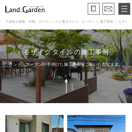
千葉県の造園・外構・ガーデニング工事はランド・ガーデン
施工事例
モザイク
ランド・ガーデンとは
モデルガーデン
モザイクタイルの施工事例
施工事例
ランド・ガーデンが手掛けた施工事例をご覧いただけます
保証と約束・ご理解いただきたい事
Scroll
施工の流れ
よくある質問
会社概要