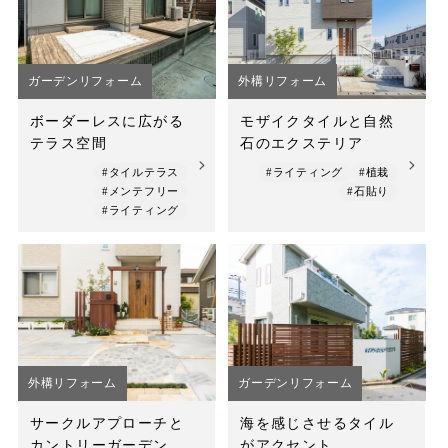
店舗案内
スタッフ紹介
ガーデンリフォーム
外構リフォーム
プライバシーポリシー
ボーダーレスに広がる
モザイクタイルと自然
テラス空間
石のエクステリア
サイトマップ
#タイルテラス
#ライティング
#植栽
#メンテフリー
#石貼り
採用情報
#ライティング
外構リフォーム
ガーデンリフォーム
サークルアプローチと
海を感じさせるタイル
カントリーガーデン
がアクセント