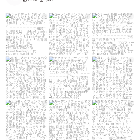
land_garden
land_garden
land_garden
15
0
19
0
20
0
land_garden
land_garden
land_garden
22
0
22
0
25
0
land_garden
land_garden
land_garden
15
0
32
0
24
0