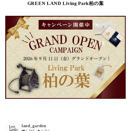
GREEN LAND Living Park柏の葉
land_garden
1,360
4,551