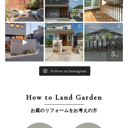
land_garden
land_garden
land_garden
24
0
27
0
16
0
Follow on Instagram
How to Land Garden
お庭のリフォームをお考えの方