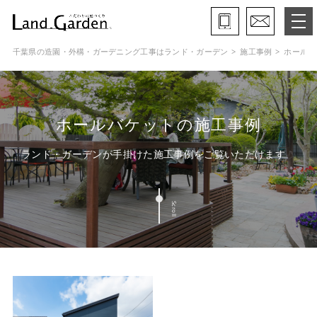
千葉県の造園・外構・ガーデニング工事はランド・ガーデン
施工事例
ホールバ
ランド・ガーデンとは
モデルガーデン
ホールバケットの施工事例
施工事例
ランド・ガーデンが手掛けた施工事例をご覧いただけます
保証と約束・ご理解いただきたい事
Scroll
施工の流れ
よくある質問
会社概要