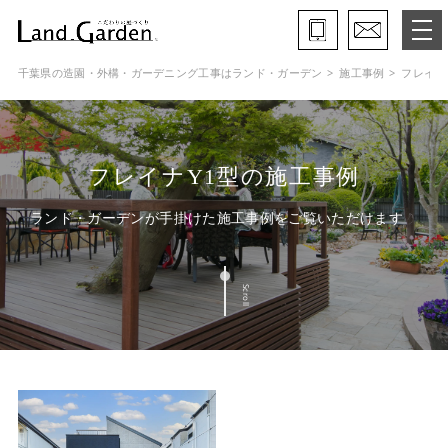
千葉県の造園・外構・ガーデニング工事はランド・ガーデン
施工事例
フレイナ
ランド・ガーデンとは
モデルガーデン
フレイナY1型の施工事例
施工事例
ランド・ガーデンが手掛けた施工事例をご覧いただけます
保証と約束・ご理解いただきたい事
Scroll
施工の流れ
よくある質問
会社概要