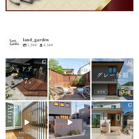
land_garden
1,360
4,549
land_garden
land_garden
land_garden
7
0
17
0
18
0
land_garden
land_garden
land_garden
21
0
22
0
24
0