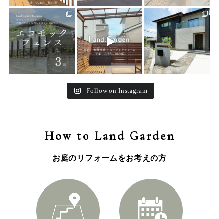
land_garden
land_garden
land_garden
15
0
32
0
24
0
Follow on Instagram
How to Land Garden
お庭のリフォームをお考えの方