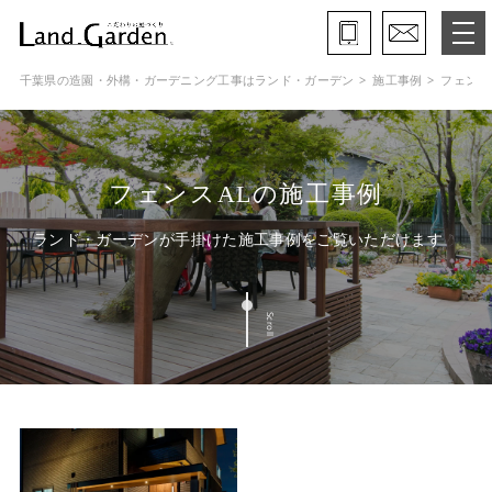
千葉県の造園・外構・ガーデニング工事はランド・ガーデン
施工事例
フェンス
ランド・ガーデンとは
モデルガーデン
フェンスALの施工事例
施工事例
ランド・ガーデンが手掛けた施工事例をご覧いただけます
保証と約束・ご理解いただきたい事
Scroll
施工の流れ
よくある質問
会社概要