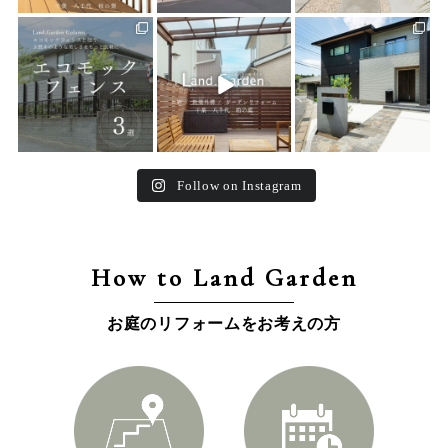
land_garden
land_garden
land_garden
15
0
32
0
24
0
Follow on Instagram
How to Land Garden
お庭のリフォームをお考えの方