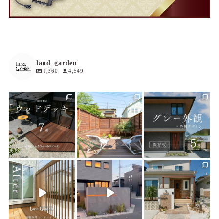
land_garden
1,360
4,549
land_garden
land_garden
land_garden
7
0
17
0
18
0
land_garden
land_garden
land_garden
21
0
22
0
24
0