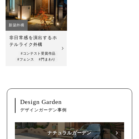
店舗案内
スタッフ紹介
新築外構
プライバシーポリシー
非日常感を演出するホ
テルライク外構
サイトマップ
#コンテスト受賞作品
#フェンス
#門まわり
採用情報
Design Garden
デザインガーデン事例
ナチュラルガーデン