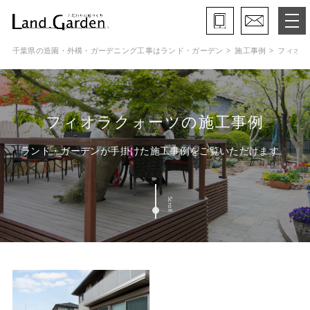
千葉県の造園・外構・ガーデニング工事はランド・ガーデン
施工事例
フィオラ
ランド・ガーデンとは
モデルガーデン
フィオラクォーツの施工事例
施工事例
ランド・ガーデンが手掛けた施工事例をご覧いただけます
保証と約束・ご理解いただきたい事
Scroll
施工の流れ
よくある質問
会社概要