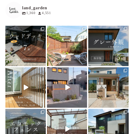
land_garden
1,360
4,551
land_garden
land_garden
land_garden
15
0
19
0
20
0
land_garden
land_garden
land_garden
22
0
22
0
25
0
land_garden
land_garden
land_garden
15
0
32
0
24
0