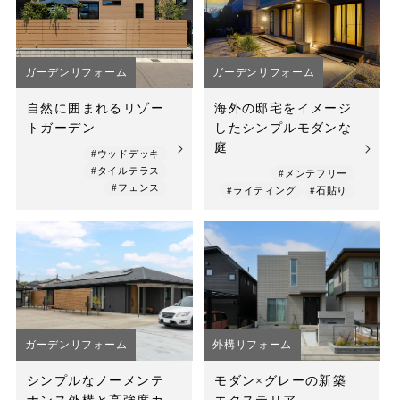
店舗案内
スタッフ紹介
ガーデンリフォーム
ガーデンリフォーム
プライバシーポリシー
自然に囲まれるリゾー
海外の邸宅をイメージ
トガーデン
したシンプルモダンな
サイトマップ
庭
#ウッドデッキ
#タイルテラス
#メンテフリー
採用情報
#フェンス
#ライティング
#石貼り
ガーデンリフォーム
外構リフォーム
シンプルなノーメンテ
モダン×グレーの新築