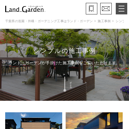
千葉県の造園・外構・ガーデニング工事はランド・ガーデン
施工事例
シンプル
ランド・ガーデンとは
モデルガーデン
シンプルの施工事例
施工事例
ランド・ガーデンが手掛けた施工事例をご覧いただけます
保証と約束・ご理解いただきたい事
Scroll
施工の流れ
よくある質問
会社概要