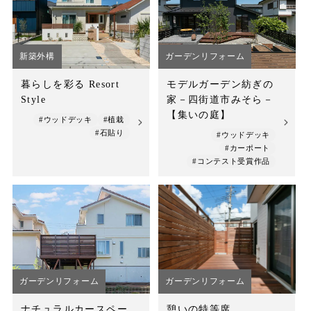
店舗案内
スタッフ紹介
新築外構
ガーデンリフォーム
プライバシーポリシー
暮らしを彩る Resort
モデルガーデン紡ぎの
Style
家－四街道市みそら－
サイトマップ
【集いの庭】
#ウッドデッキ
#植栽
#石貼り
#ウッドデッキ
採用情報
#カーポート
#コンテスト受賞作品
ガーデンリフォーム
ガーデンリフォーム
ナチュラルカースペー
憩いの特等席