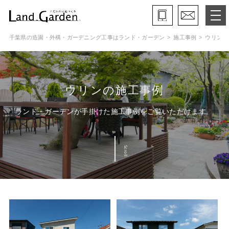
千葉県の造園・外構・ガーデニング工事はランド・ガーデン
施工事例
ウリン
ランド・ガーデンとは
モデルガーデン
ウリンの施工事例
施工事例
ランド・ガーデンが手掛けた施工事例をご覧いただけます
保証と約束・ご理解いただきたい事
Scroll
施工の流れ
よくある質問
会社概要