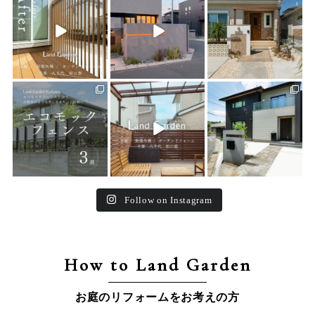
22
0
22
0
25
0
land_garden
land_garden
land_garden
15
0
32
0
24
0
Follow on Instagram
How to Land Garden
お庭のリフォームをお考えの方