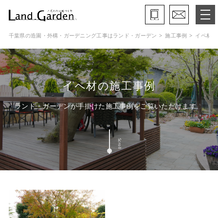
千葉県の造園・外構・ガーデニング工事はランド・ガーデン
施工事例
イペ材
ランド・ガーデンとは
モデルガーデン
イペ材の施工事例
施工事例
ランド・ガーデンが手掛けた施工事例をご覧いただけます
保証と約束・ご理解いただきたい事
Scroll
施工の流れ
よくある質問
会社概要