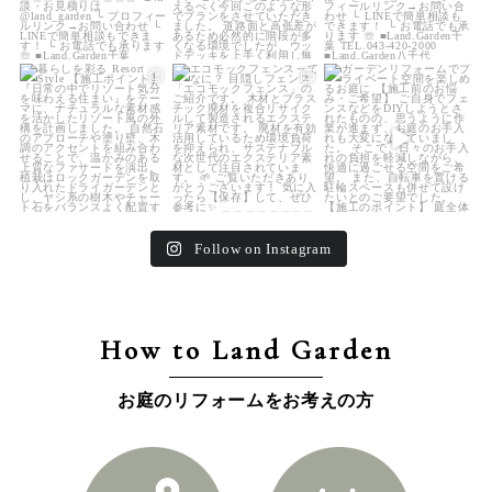
land_garden
land_garden
land_garden
25
0
15
0
32
0
Follow on Instagram
How to Land Garden
お庭のリフォームをお考えの方