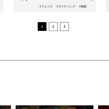
#フェンス
#ライティング
#植栽
1
2
3