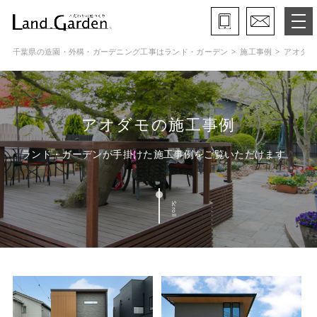
千葉県の造園・外構・ガーデニング工事はランド・ガーデン
施工事例
アオダモ
ランド・ガーデンとは
モデルガーデン
アオダモの施工事例
施工事例
ランド・ガーデンが手掛けた施工事例をご覧いただけます
保証と約束・ご理解いただきたい事
Scroll
施工の流れ
よくある質問
会社概要