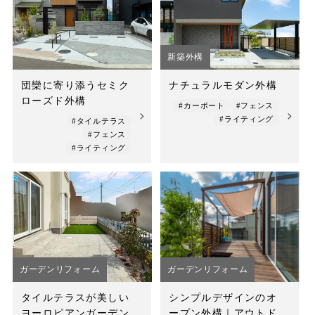
店舗案内
スタッフ紹介
新築外構
プライバシーポリシー
団欒に寄り添うセミク
ナチュラルモダン外構
ローズド外構
サイトマップ
#カーポート
#フェンス
#ライティング
#タイルテラス
#フェンス
採用情報
#ライティング
ガーデンリフォーム
ガーデンリフォーム
タイルテラスが美しい
シンプルデザインのオ
ヨーロピアンガーデン
ープン外構｜アウトド