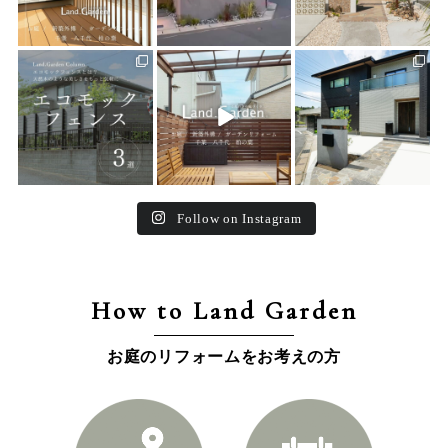
land_garden
land_garden
land_garden
15
0
32
0
24
0
Follow on Instagram
How to Land Garden
お庭のリフォームをお考えの方