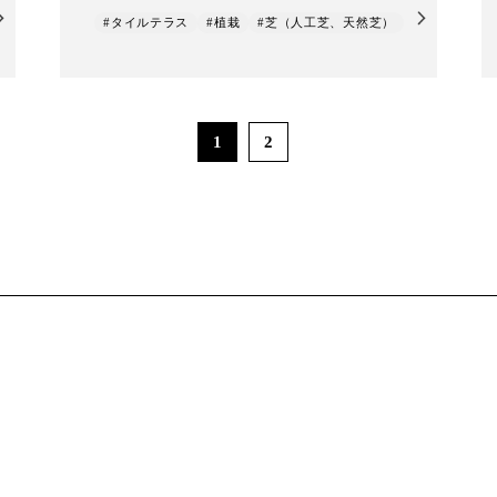
#タイルテラス
#植栽
#芝（人工芝、天然芝）
1
2