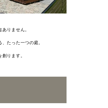
はありません。
る、たった一つの庭。
を創ります。