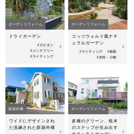
店舗案内
スタッフ紹介
ガーデンリフォーム
ガーデンリフォーム
プライバシーポリシー
ドライガーデン
コッツウォルド風ナチ
ュラルガーデン
サイトマップ
#ガビオン
#メンテフリー
#ライティング
#植栽
#ライティング
#水栓・小物
採用情報
新築外構
ガーデンリフォーム
ワイドにデザインされ
多種のグリーン、枕木
た洗練された新築外構
のステップが生み出す