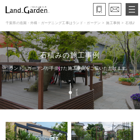
千葉県の造園・外構・ガーデニング工事はランド・ガーデン
施工事例
石積み
ランド・ガーデンとは
モデルガーデン
石積みの施工事例
施工事例
ランド・ガーデンが手掛けた施工事例をご覧いただけます
保証と約束・ご理解いただきたい事
Scroll
施工の流れ
よくある質問
会社概要