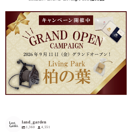
land_garden
1,360
4,551