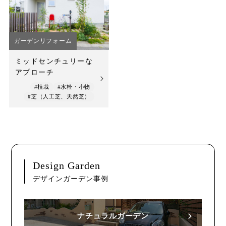
店舗案内
スタッフ紹介
ガーデンリフォーム
プライバシーポリシー
ミッドセンチュリーな
アプローチ
サイトマップ
#植栽
#水栓・小物
#芝（人工芝、天然芝）
採用情報
Design Garden
デザインガーデン事例
ナチュラルガーデン