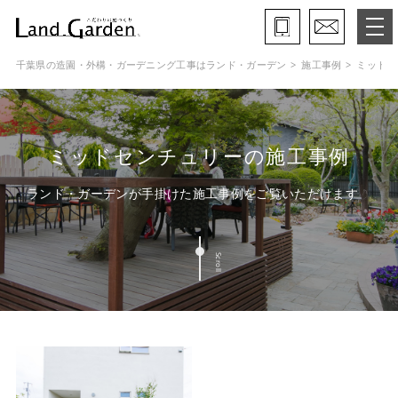
千葉県の造園・外構・ガーデニング工事はランド・ガーデン
施工事例
ミッドセ
ランド・ガーデンとは
モデルガーデン
ミッドセンチュリーの施工事例
施工事例
ランド・ガーデンが手掛けた施工事例をご覧いただけます
保証と約束・ご理解いただきたい事
Scroll
施工の流れ
よくある質問
会社概要