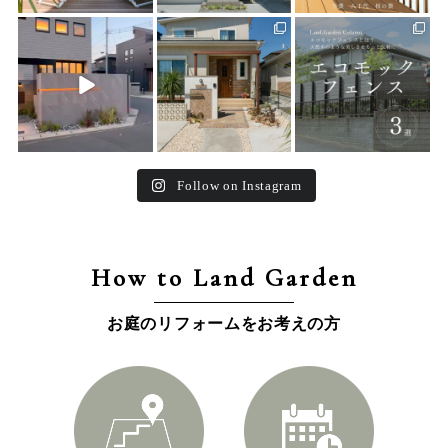
land_garden
land_garden
land_garden
22
0
25
0
16
0
Follow on Instagram
How to Land Garden
お庭のリフォームをお考えの方