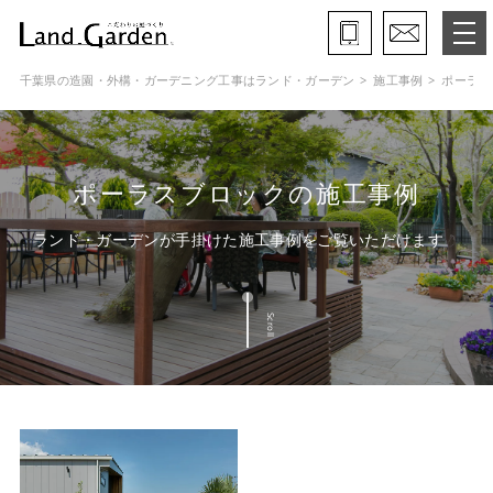
千葉県の造園・外構・ガーデニング工事はランド・ガーデン
施工事例
ポーラス
ランド・ガーデンとは
モデルガーデン
ポーラスブロックの施工事例
施工事例
ランド・ガーデンが手掛けた施工事例をご覧いただけます
保証と約束・ご理解いただきたい事
Scroll
施工の流れ
よくある質問
会社概要