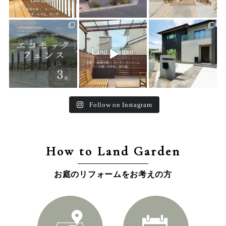
land_garden
land_garden
land_garden
15
0
32
0
24
0
Follow on Instagram
How to Land Garden
お庭のリフォームをお考えの方