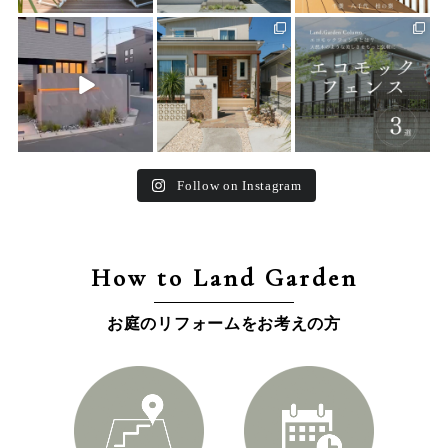
land_garden
land_garden
land_garden
22
0
25
0
16
0
Follow on Instagram
How to Land Garden
お庭のリフォームをお考えの方