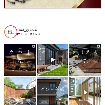
land_garden
1,362
4,554
land_garden
land_garden
land_garden
6
0
10
0
21
0
land_garden
land_garden
land_garden
20
0
23
0
22
0