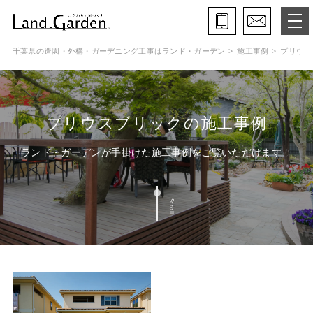
千葉県の造園・外構・ガーデニング工事はランド・ガーデン
施工事例
プリウス
ランド・ガーデンとは
モデルガーデン
プリウスブリックの施工事例
施工事例
ランド・ガーデンが手掛けた施工事例をご覧いただけます
保証と約束・ご理解いただきたい事
Scroll
施工の流れ
よくある質問
会社概要