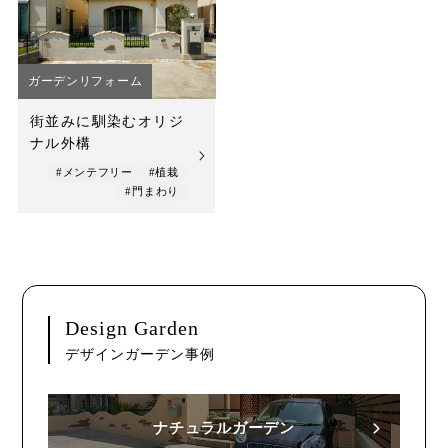
店舗案内
スタッフ紹介
ガーデンリフォーム
プライバシーポリシー
街並みに馴染むオリジ
ナル外構
サイトマップ
#メンテフリー
#植栽
#門まわり
採用情報
Design Garden
デザインガーデン事例
ナチュラルガーデン