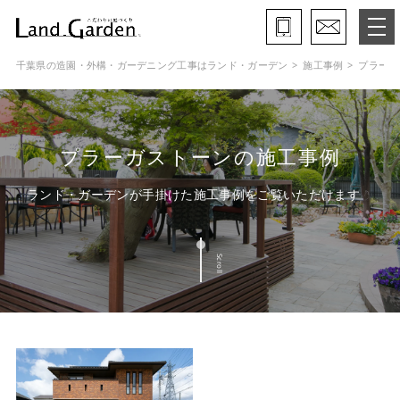
千葉県の造園・外構・ガーデニング工事はランド・ガーデン
施工事例
プラーガ
ランド・ガーデンとは
モデルガーデン
プラーガストーンの施工事例
施工事例
ランド・ガーデンが手掛けた施工事例をご覧いただけます
保証と約束・ご理解いただきたい事
Scroll
施工の流れ
よくある質問
会社概要