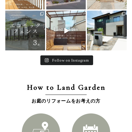
land_garden
land_garden
land_garden
15
0
32
0
24
0
Follow on Instagram
How to Land Garden
お庭のリフォームをお考えの方