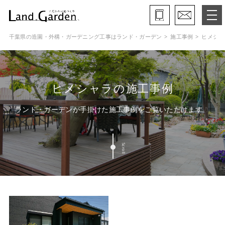
千葉県の造園・外構・ガーデニング工事はランド・ガーデン
施工事例
ヒメシャ
ランド・ガーデンとは
モデルガーデン
ヒメシャラの施工事例
施工事例
ランド・ガーデンが手掛けた施工事例をご覧いただけます
保証と約束・ご理解いただきたい事
Scroll
施工の流れ
よくある質問
会社概要