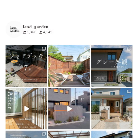
land_garden
1,360
4,549
land_garden
land_garden
land_garden
7
0
17
0
18
0
land_garden
land_garden
land_garden
21
0
22
0
24
0
land_garden
land_garden
land_garden