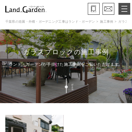
千葉県の造園・外構・ガーデニング工事はランド・ガーデン
施工事例
ガラスブ
ランド・ガーデンとは
モデルガーデン
ガラスブロックの施工事例
施工事例
ランド・ガーデンが手掛けた施工事例をご覧いただけます
保証と約束・ご理解いただきたい事
Scroll
施工の流れ
よくある質問
会社概要