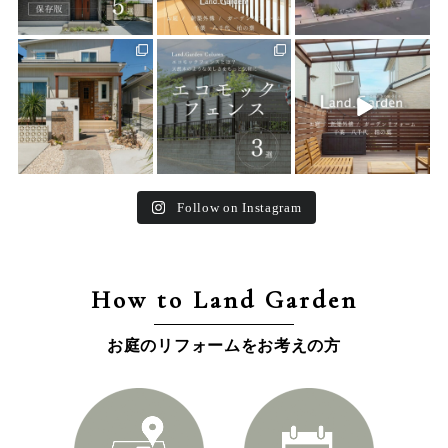
land_garden
land_garden
land_garden
25
0
15
0
32
0
Follow on Instagram
How to Land Garden
お庭のリフォームをお考えの方