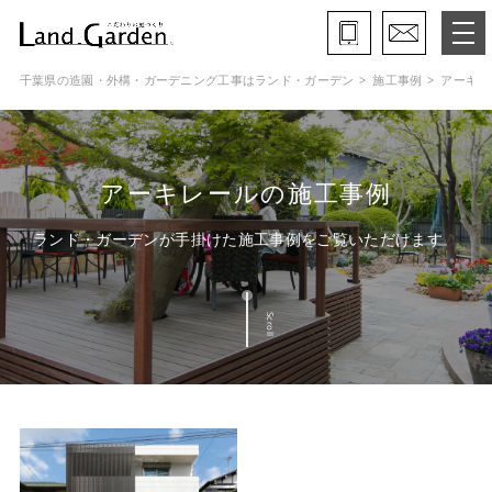
千葉県の造園・外構・ガーデニング工事はランド・ガーデン
施工事例
アーキレ
ランド・ガーデンとは
モデルガーデン
アーキレールの施工事例
施工事例
ランド・ガーデンが手掛けた施工事例をご覧いただけます
保証と約束・ご理解いただきたい事
Scroll
施工の流れ
よくある質問
会社概要