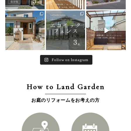
land_garden
land_garden
land_garden
25
0
15
0
32
0
Follow on Instagram
How to Land Garden
お庭のリフォームをお考えの方