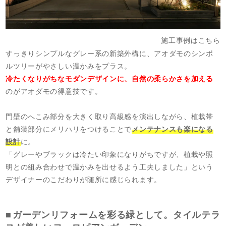
施工事例はこちら
すっきりシンプルなグレー系の新築外構に、アオダモのシンボ
ルツリーがやさしい温かみをプラス。
冷たくなりがちなモダンデザインに、自然の柔らかさを加える
のがアオダモの得意技です。
門壁のへこみ部分を大きく取り高級感を演出しながら、植栽帯
と舗装部分にメリハリをつけることで
メンテナンスも楽になる
設計
に。
「グレーやブラックは冷たい印象になりがちですが、植栽や照
明との組み合わせで温かみを出せるよう工夫しました」という
デザイナーのこだわりが随所に感じられます。
ガーデンリフォームを彩る緑として。タイルテラ