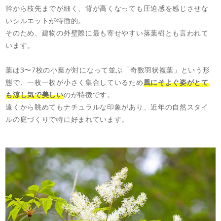
幹から枝先までが細く、背が高くなっても圧迫感を感じさせな
いシルエットが特徴的。
そのため、建物の外壁際に最も寄せやすい落葉樹とも言われて
います。
葉は3〜7枚の小葉が対になって並ぶ「奇数羽状複葉」という形
態で、一枚一枚が小さく集合しているため
風にそよぐ姿がとて
も涼し気で美しい
のが特徴です。
遠くから眺めてもナチュラルな印象があり、近年の自然スタイ
ルの庭づくりで特に好まれています。