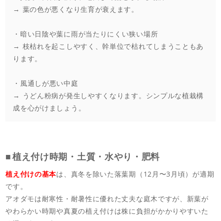
→ 葉の色が悪くなり生育が衰えます。
・暗い日陰や葉に雨が当たりにくい狭い場所
→ 枝枯れを起こしやすく、幹単位で枯れてしまうこともあ
ります。
・風通しが悪い中庭
→ うどん粉病が発生しやすくなります。シンプルな植栽構
成を心がけましょう。
植え付け時期・土質・水やり・肥料
植え付けの基本
は、真冬を除いた落葉期（12月〜3月頃）が適期
です。
アオダモは耐寒性・耐暑性に優れた丈夫な庭木ですが、新葉が
やわらかい時期や真夏の植え付けは株に負担がかかりやすいた