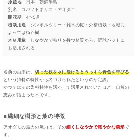
原産地
日本・朝鮮半島
別名
コバノトネリコ・アオタゴ
開花期
4〜5月
植栽用途
シンボルツリー・雑木の庭・外構植栽・地域に
よっては街路樹
木材用途
しなやかで粘りを持つ材質から、野球バットに
も活用される
名前の由来は、
切った枝を水に浸けるとうっすら青色を帯びる
という独特の特性から名づけられたというのが定説。
かつてはその染料特性を活かして活用されていたほど、自然の
恵みが詰まった木です。
繊細な樹形と葉の特徴
アオダモの最大の魅力は、その
細くしなやかで軽やかな樹形
で
す。