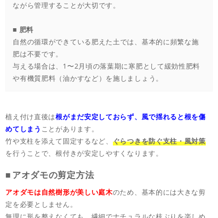
ながら管理することが大切です。
■ 肥料
自然の循環ができている肥えた土では、基本的に頻繁な施
肥は不要です。
与える場合は、1〜2月頃の落葉期に寒肥として緩効性肥料
や有機質肥料（油かすなど）を施しましょう。
植え付け直後は
根がまだ安定しておらず、風で揺れると根を傷
めてしまう
ことがあります。
竹や支柱を添えて固定するなど、
ぐらつきを防ぐ支柱・風対策
を行うことで、根付きが安定しやすくなります。
アオダモの剪定方法
アオダモは自然樹形が美しい庭木
のため、基本的には大きな剪
定を必要としません。
無理に形を整えなくても、繊細でナチュラルな枝ぶりを楽しめ