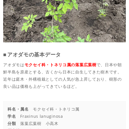
アオダモの基本データ
アオダモは
モクセイ科・トネリコ属の落葉広葉樹
で、日本や朝
鮮半島を原産とする、古くから日本に自生してきた樹木です。
近年は庭木・外構植栽としての人気が急上昇しており、樹形の
良い品は価格も上がってきているほど。
科名・属名
モクセイ科・トネリコ属
学名
Fraxinus lanuginosa
分類
落葉広葉樹 小高木