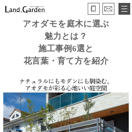
アオダモを庭木に選ぶ
ランド・ガーデンとは
魅力とは？
モデルガーデン
施工事例6選と
施工事例
花言葉・育て方を紹介
保証と約束・ご理解いただきたい事
施工の流れ
よくある質問
会社概要