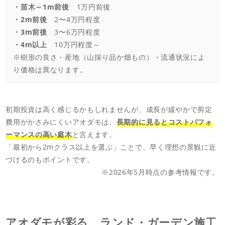
・苗木～1m前後
1万円前後
・2m前後
2〜4万円程度
・3m前後
3〜6万円程度
・4m以上
10万円程度～
※樹形の良さ・産地（山採り品か畑もの）・流通状況によ
り価格は異なります。
初期投資は高く感じるかもしれませんが、成長が緩やかで剪定
費用がかさみにくいアオダモは、
長期的に見るとコストパフォ
ーマンスの高い庭木
と言えます。
「最初から2mクラス以上を選ぶ」ことで、早く理想の景観に近
づけるのもポイントです。
※2026年5月時点の参考情報です。
アオダモが彩る、ランド・ガーデン施工