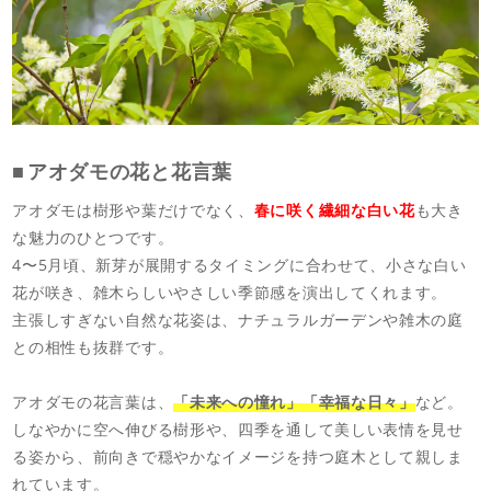
アオダモの花と花言葉
アオダモは樹形や葉だけでなく、
春に咲く繊細な白い花
も大き
な魅力のひとつです。
4〜5月頃、新芽が展開するタイミングに合わせて、小さな白い
花が咲き、雑木らしいやさしい季節感を演出してくれます。
主張しすぎない自然な花姿は、ナチュラルガーデンや雑木の庭
との相性も抜群です。
アオダモの花言葉は、
「未来への憧れ」「幸福な日々」
など。
しなやかに空へ伸びる樹形や、四季を通して美しい表情を見せ
る姿から、前向きで穏やかなイメージを持つ庭木として親しま
れています。