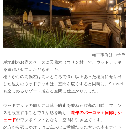
施工事例はコチラ
崖地側のお庭スペースに天然木（ウリン材）で、ウッドデッキ
を造作させていただきました。
地面からの高低差は高いところで３ｍ以上あった場所にせり出
した迫力のウッドデッキは、空間を広くすると同時に、Sunset
も楽しめるリゾート感ある空間に仕上がりました。
ウッドデッキの周りには落下防止を兼ねた腰高の目隠しフェン
スを設置することで生活感を断ち、
造作のパーゴラ＋日除けシ
ェード
がワンポイントとなり、空間を引き立てます。
夕方から夜にかけてはご主人のご希望だったヤシの木もライト