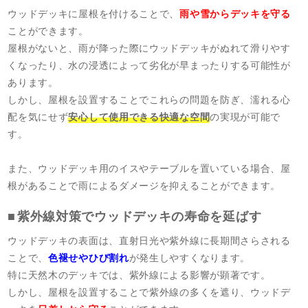
ウッドデッキに屋根を付けることで、
雨や雪からデッキを守る
ことができます。
屋根がないと、雨が降った際にウッドデッキがぬれて滑りやす
くなったり、水の浸透によって劣化が早まったりする可能性が
あります。
しかし、屋根を設置することでこれらの問題を防ぎ、濡れる心
配を気にせず
安心して使用できる快適な空間
の実現が可能で
す。
また、ウッドデッキ用のイスやテーブルを置いている場合、屋
根があることで雨によるダメージを抑えることができます。
紫外線対策でウッドデッキの寿命を延ばす
ウッドデッキの表面は、直射日光や紫外線に長期間さらされる
ことで、
色褪せやひび割れ
が発生しやすくなります。
特に天然木のデッキでは、紫外線による影響が顕著です。
しかし、屋根を設置することで紫外線の多くを遮り、ウッドデ