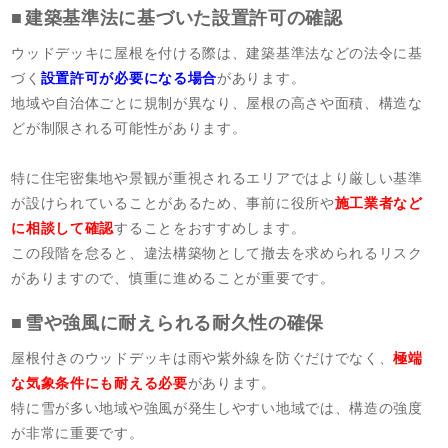
建築基準法に基づいた設置許可の確認
ウッドデッキに屋根を付ける際は、建築基準法などの法令に基
づく
設置許可が必要になる場合
があります。
地域や自治体ごとに規制が異なり、屋根の高さや面積、構造な
どが制限される可能性があります。
特に住宅密集地や景観が重視されるエリアではより厳しい基準
が設けられていることがあるため、事前に役所や
施工業者など
に相談して確認
することをおすすめします。
この段階を怠ると、違法構築物として撤去を求められるリスク
がありますので、慎重に進めることが重要です。
雪や強風に耐えられる耐久性の確保
屋根付きのウッドデッキは雨や紫外線を防ぐだけでなく、
極端
な気象条件にも耐える必要
があります。
特に雪が多い地域や強風が発生しやすい地域では、構造の強度
が非常に重要です。