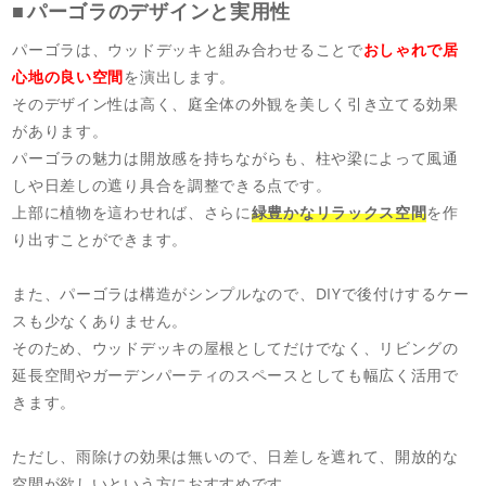
パーゴラのデザインと実用性
パーゴラは、ウッドデッキと組み合わせることで
おしゃれで居
心地の良い空間
を演出します。
そのデザイン性は高く、庭全体の外観を美しく引き立てる効果
があります。
パーゴラの魅力は開放感を持ちながらも、柱や梁によって風通
しや日差しの遮り具合を調整できる点です。
上部に植物を這わせれば、さらに
緑豊かなリラックス空間
を作
り出すことができます。
また、パーゴラは構造がシンプルなので、DIYで後付けするケー
スも少なくありません。
そのため、ウッドデッキの屋根としてだけでなく、リビングの
延長空間やガーデンパーティのスペースとしても幅広く活用で
きます。
ただし、雨除けの効果は無いので、日差しを遮れて、開放的な
空間が欲しいという方におすすめです。