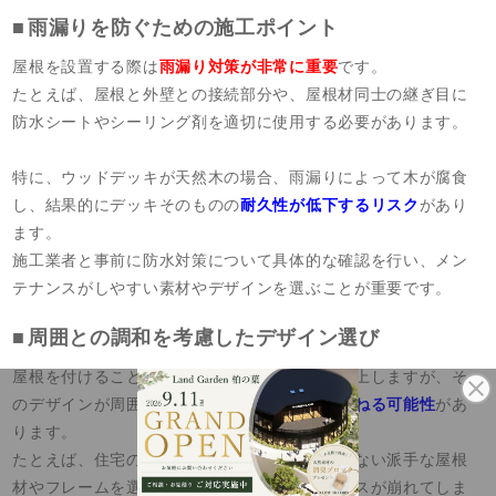
雨漏りを防ぐための施工ポイント
屋根を設置する際は
雨漏り対策が非常に重要
です。
たとえば、屋根と外壁との接続部分や、屋根材同士の継ぎ目に
防水シートやシーリング剤を適切に使用する必要があります。
特に、ウッドデッキが天然木の場合、雨漏りによって木が腐食
し、結果的にデッキそのものの
耐久性が低下するリスク
があり
ます。
施工業者と事前に防水対策について具体的な確認を行い、メン
テナンスがしやすい素材やデザインを選ぶことが重要です。
周囲との調和を考慮したデザイン選び
屋根を付けることでウッドデッキの機能性は向上しますが、そ
のデザインが周囲と調和していないと
外観を損ねる可能性
があ
ります。
たとえば、住宅の外観や庭全体の雰囲気に合わない派手な屋根
材やフレームを選んでしまうと、全体のバランスが崩れてしま