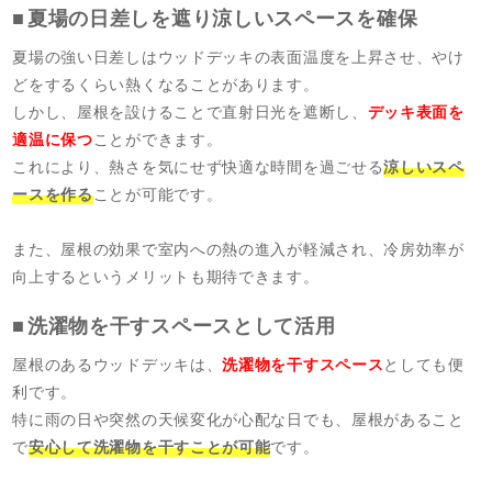
夏場の日差しを遮り涼しいスペースを確保
夏場の強い日差しはウッドデッキの表面温度を上昇させ、やけ
どをするくらい熱くなることがあります。
しかし、屋根を設けることで直射日光を遮断し、
デッキ表面を
適温に保つ
ことができます。
これにより、熱さを気にせず快適な時間を過ごせる
涼しいスペ
ースを作る
ことが可能です。
また、屋根の効果で室内への熱の進入が軽減され、冷房効率が
向上するというメリットも期待できます。
洗濯物を干すスペースとして活用
屋根のあるウッドデッキは、
洗濯物を干すスペース
としても便
利です。
特に雨の日や突然の天候変化が心配な日でも、屋根があること
で
安心して洗濯物を干すことが可能
です。