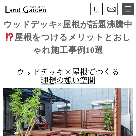
ウッドデッキ×屋根が話題沸騰中
ランド・ガーデンとは
屋根をつけるメリットとおし
モデルガーデン
ゃれ施工事例10選
施工事例
保証と約束・ご理解いただきたい事
施工の流れ
よくある質問
会社概要