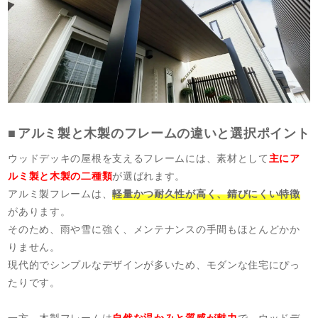
アルミ製と木製のフレームの違いと選択ポイント
ウッドデッキの屋根を支えるフレームには、素材として
主にア
ルミ製と木製の二種類
が選ばれます。
アルミ製フレームは、
軽量かつ耐久性が高く、錆びにくい特徴
があります。
そのため、雨や雪に強く、メンテナンスの手間もほとんどかか
りません。
現代的でシンプルなデザインが多いため、モダンな住宅にぴっ
たりです。
一方、木製フレームは
自然な温かみと質感が魅力
で、ウッドデ