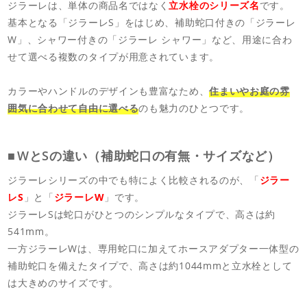
ジラーレは、単体の商品名ではなく
立水栓のシリーズ名
です。
基本となる「ジラーレS」をはじめ、補助蛇口付きの「ジラーレ
W」、シャワー付きの「ジラーレ シャワー」など、用途に合わ
せて選べる複数のタイプが用意されています。
カラーやハンドルのデザインも豊富なため、
住まいやお庭の雰
囲気に合わせて自由に選べる
のも魅力のひとつです。
WとSの違い（補助蛇口の有無・サイズなど）
ジラーレシリーズの中でも特によく比較されるのが、「
ジラー
レS
」と「
ジラーレW
」です。
ジラーレSは蛇口がひとつのシンプルなタイプで、高さは約
541mm。
一方ジラーレWは、専用蛇口に加えてホースアダプター一体型の
補助蛇口を備えたタイプで、高さは約1044mmと立水栓として
は大きめのサイズです。