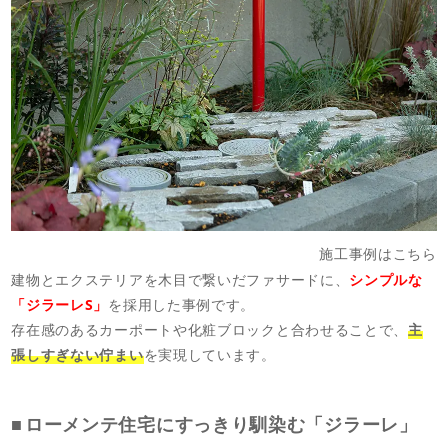
施工事例はこちら
建物とエクステリアを木目で繋いだファサードに、
シンプルな
「ジラーレS」
を採用した事例です。
存在感のあるカーポートや化粧ブロックと合わせることで、
主
張しすぎない佇まい
を実現しています。
ローメンテ住宅にすっきり馴染む「ジラーレ」