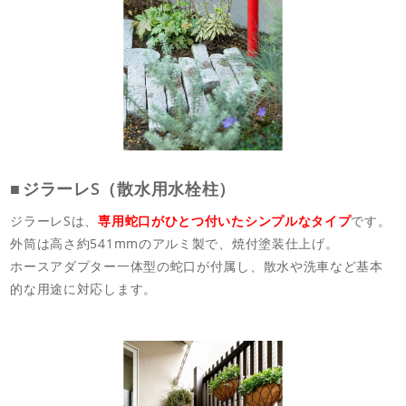
ジラーレS（散水用水栓柱）
ジラーレSは、
専用蛇口がひとつ付いたシンプルなタイプ
です。
外筒は高さ約541mmのアルミ製で、焼付塗装仕上げ。
ホースアダプター一体型の蛇口が付属し、散水や洗車など基本
的な用途に対応します。