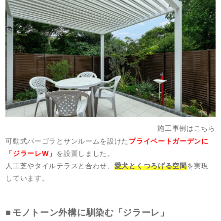
施工事例はこちら
可動式パーゴラとサンルームを設けた
プライベートガーデンに
「ジラーレW」
を設置しました。
人工芝やタイルテラスと合わせ、
愛犬とくつろげる空間
を実現
しています。
モノトーン外構に馴染む「ジラーレ」