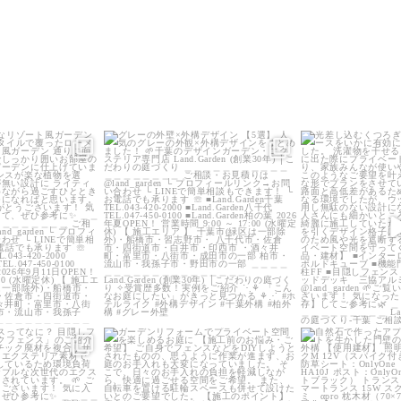
_garden
land_garden
land_g
9
0
21
0
22
_garden
land_garden
land_g
5
0
32
0
24