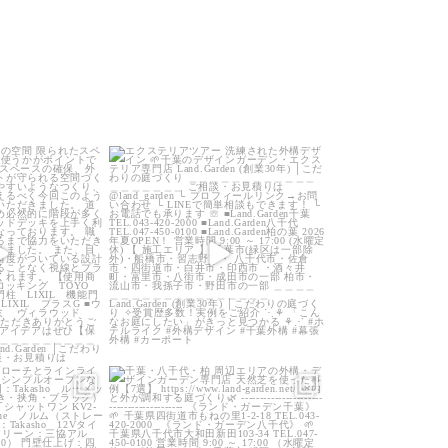
arden
land_garden
0
22
0
arden
land_garden
0
40
0