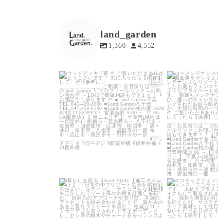
land_garden
1,360
4,552
land_garden
land
19
0
1
land_garden
land
25
0
1