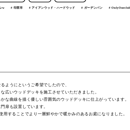
レw
印西市
アイアンウッド・ハードウッド
ガーデンパン
OnlyOneclu
なるようにというご希望でしたので、
うな広いウッドデッキを施工させていただきました。
らかな曲線を描く優しい雰囲気のウッドデッキに仕上がっています。
に門扉も設置しています。
を使用することでより一層鮮やかで暖かみのあるお庭になりました。