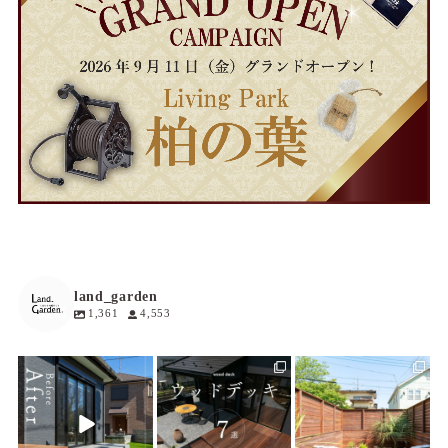
land_garden
1,361
4,553
land_garden
land_garden
land_garden
3
0
19
0
19
0