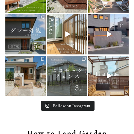
land_garden
land_garden
land_garden
22
0
22
0
22
0
land_garden
land_garden
land_garden
25
0
15
0
32
0
Follow on Instagram
How to Land Garden