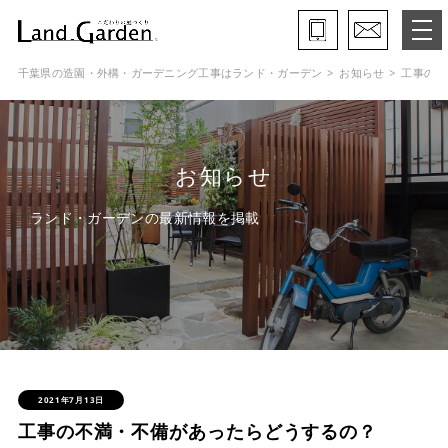
千葉県の造園・外構・ガーデニング工事はランド・ガーデン
お知らせ
工事の不
ランド・ガーデンとは
モデルガーデン
お知らせ
施工事例
ランド・ガーデンの最新情報を掲載
保証と約束・ご理解いただきたい事
施工の流れ
よくある質問
会社概要
2021年7月13日
工事の不満・不備があったらどうするの？