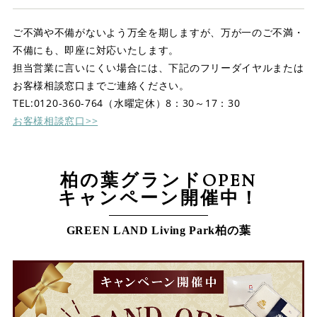
店舗案内
ご不満や不備がないよう万全を期しますが、万が一のご不満・
スタッフ紹介
不備にも、即座に対応いたします。
担当営業に言いにくい場合には、下記のフリーダイヤルまたは
プライバシーポリシー
お客様相談窓口までご連絡ください。
TEL:0120-360-764（水曜定休）8：30～17：30
サイトマップ
お客様相談窓口>>
採用情報
柏の葉グランドOPEN
キャンペーン開催中！
GREEN LAND Living Park柏の葉