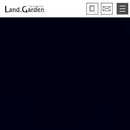
ランド・ガーデンとは
モデルガーデン
施工事例
保証と約束・ご理解いただきたい事
施工の流れ
よくある質問
会社概要