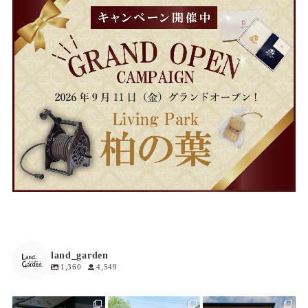
land_garden
1,360
4,549
land_garden
land_garden
land_garden