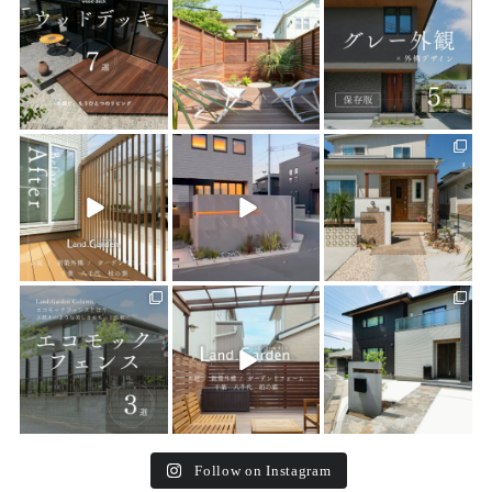
7
0
17
0
18
0
land_garden
land_garden
land_garden
21
0
22
0
24
0
land_garden
land_garden
land_garden
15
0
32
0
24
0
Follow on Instagram