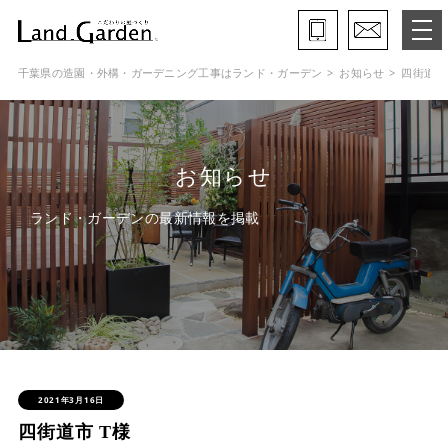
千葉県の造園・外構・ガーデニング工事はランド・ガーデン
お知らせ
四街道市
ランド・ガーデンとは
モデルガーデン
お知らせ
施工事例
ランド・ガーデンの最新情報を掲載
保証と約束・ご理解いただきたい事
施工の流れ
よくある質問
会社概要
2021年3月16日
四街道市 T様