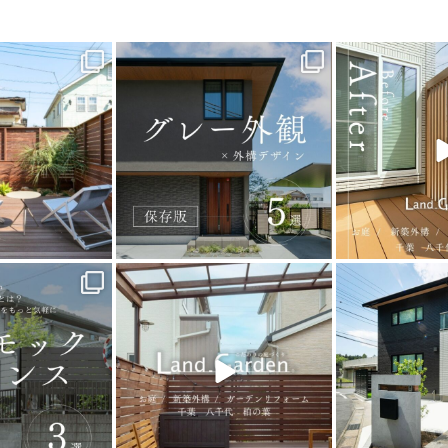
_garden
land_garden
land_g
9
0
20
0
22
_garden
land_garden
land_g
5
0
32
0
24