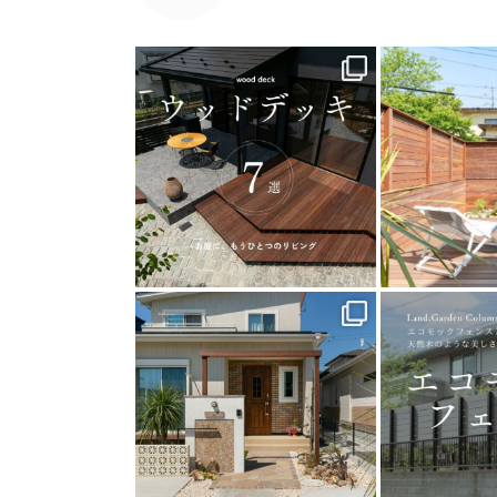
land_garden
land
19
0
1
land_garden
land
25
0
1