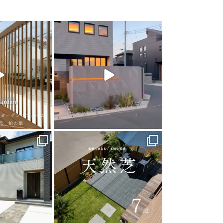
arden
land_garden
0
22
0
arden
land_garden
0
40
0