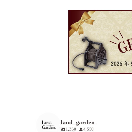
land_garden
1,360
4,550