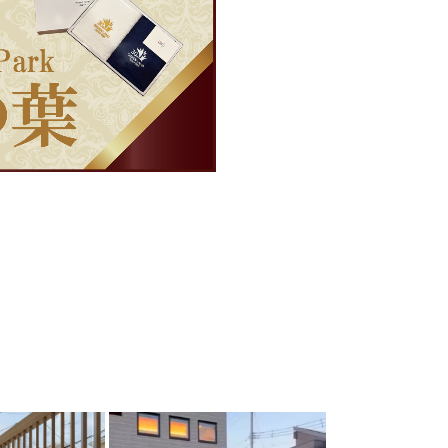
arden
land_garden
0
22
0