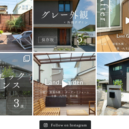
_garden
land_garden
land_g
5
0
32
0
24
Follow on Instagram