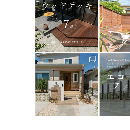
land_garden
land
25
0
1