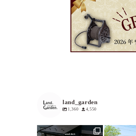
land_garden
1,360
4,550
land_garden
land
19
0
1