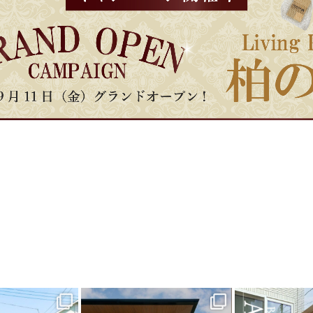
_garden
land_garden
land_g
9
0
20
0
22