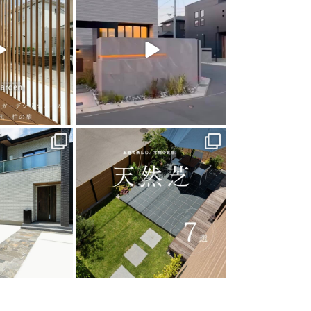
arden
land_garden
0
40
0