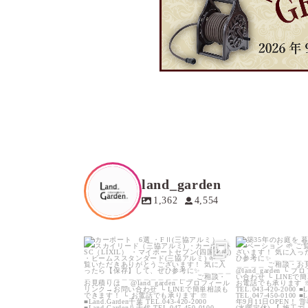
land_garden
1,362
4,554
land_garden
land
6
0
1