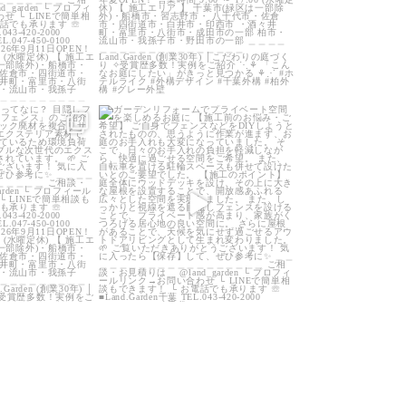
arden
land_garden
0
32
0