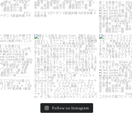
_garden
land_garden
land_g
2
0
25
0
16
Follow on Instagram