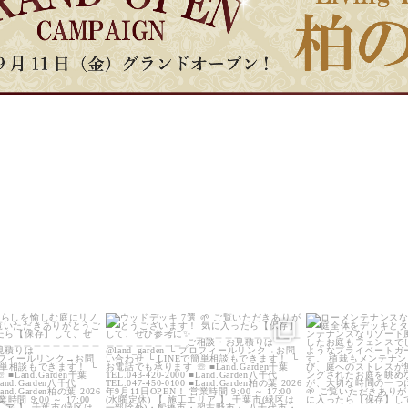
_garden
land_garden
land_g
0
0
21
0
20