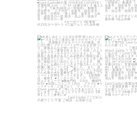
land_garden
land
22
0
2