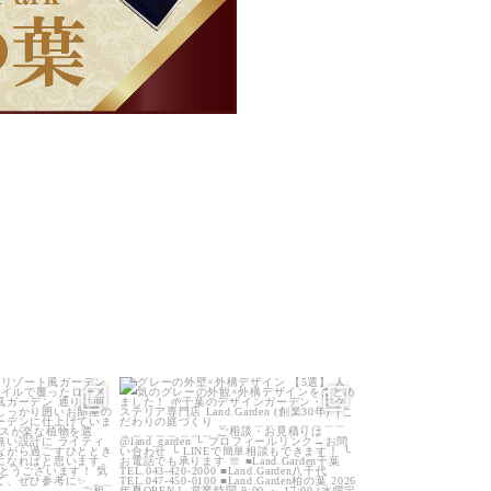
arden
land_garden
0
23
0