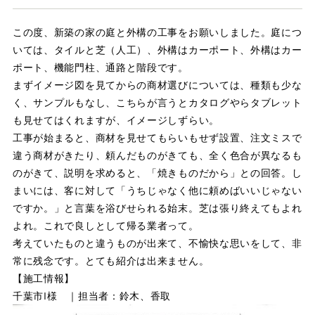
店舗案内
この度、新築の家の庭と外構の工事をお願いしました。庭につ
スタッフ紹介
いては、タイルと芝（人工）、外構はカーポート、外構はカー
ポート、機能門柱、通路と階段です。
プライバシーポリシー
まずイメージ図を見てからの商材選びについては、種類も少な
く、サンプルもなし、こちらが言うとカタログやらタブレット
サイトマップ
も見せてはくれますが、イメージしずらい。
工事が始まると、商材を見せてもらいもせず設置、注文ミスで
採用情報
違う商材がきたり、頼んだものがきても、全く色合が異なるも
のがきて、説明を求めると、「焼きものだから」との回答。し
まいには、客に対して「うちじゃなく他に頼めばいいじゃない
ですか。」と言葉を浴びせられる始末。芝は張り終えてもよれ
よれ。これで良しとして帰る業者って。
考えていたものと違うものが出来て、不愉快な思いをして、非
常に残念です。とても紹介は出来ません。
【施工情報】
千葉市I様 ｜担当者：鈴木、香取