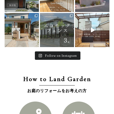
land_garden
land_garden
land_garden
25
0
15
0
32
0
Follow on Instagram
How to Land Garden
お庭のリフォームをお考えの方