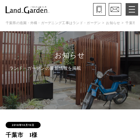
千葉県の造園・外構・ガーデニング工事はランド・ガーデン
お知らせ
千葉市 
ランド・ガーデンとは
モデルガーデン
お知らせ
施工事例
ランド・ガーデンの最新情報を掲載
保証と約束・ご理解いただきたい事
施工の流れ
よくある質問
会社概要
2018年10月15日
千葉市 I様